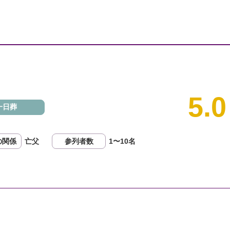
5.0
一日葬
亡父
1〜10名
の関係
参列者数