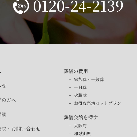
0120-24-2139
ム
葬儀の費用
家族葬・一般葬
らせ
一日葬
火葬式
ぎの方へ
お得な祭壇セットプラン
相談
葬儀会館を探す
大阪府
請求・お問い合わせ
和歌山県