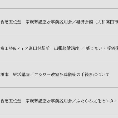
ア香芝五位堂 家族葬講座＆事前説明会／経済会館（大和高田
ア富田林&ティア富田林駅前 出張終活講座 ／ 墓じまい・葬儀
ア橋本 終活講座／フラワー教室＆葬儀後の手続きについて
ア香芝五位堂 家族葬講座＆事前説明会／ふたかみ文化センター