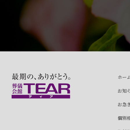
ホー
お知
お急
個別