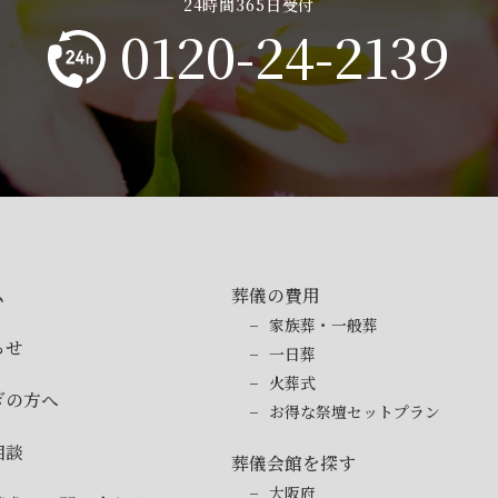
0120-24-2139
ム
葬儀の費用
家族葬・一般葬
らせ
一日葬
火葬式
ぎの方へ
お得な祭壇セットプラン
相談
葬儀会館を探す
大阪府