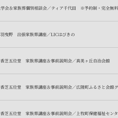
見学会＆家族葬個別相談会／ティア千代田 ※予約制・完全無
羽曳野 出張家族葬講座／LICはびきの
ア香芝五位堂 家族葬講座＆事前説明会／真美ヶ丘自治会館
ア香芝五位堂 家族葬講座＆事前説明会／広陵町ふるさと会館
香芝五位堂 家族葬講座＆事前説明会／上牧町保健福祉センター