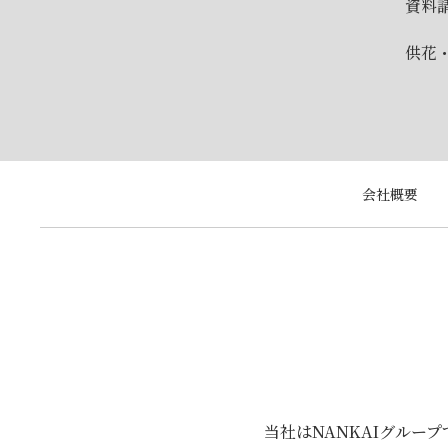
資料
供花
会社概要
当社はNANKAIグルー