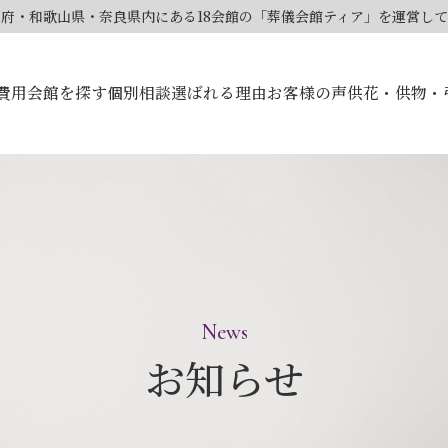
大阪府・和歌山県・奈良県内にある18会館の「葬儀会館ティア」を運営し
費用
会館を探す
個別相談
選ばれる理由
お客様の声
供花・供物・
News
お知らせ