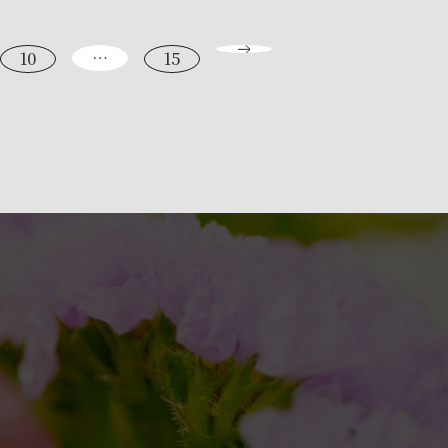
…
10
15