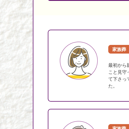
家族葬
最初から
こと見守
て下さっ
た。
家族葬