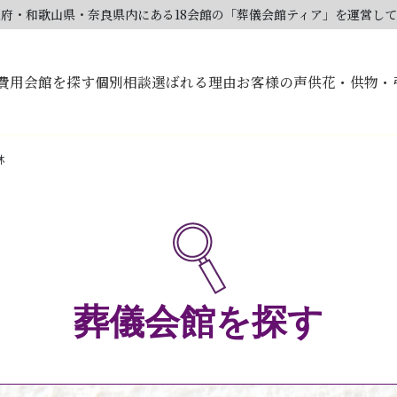
大阪府・和歌山県・奈良県内にある18会館の「葬儀会館ティア」を運営し
費用
会館を探す
個別相談
選ばれる理由
お客様の声
供花・供物・
林
葬儀会館を探す