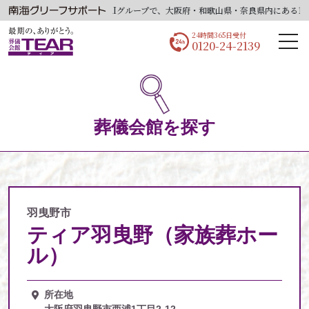
当社はNANKAIグループで、大阪府・和歌山県・奈良県内にある18会
24時間365日受付
0120-24-2139
葬儀会館を探す
羽曳野市
ティア羽曳野（家族葬ホー
ル）
所在地