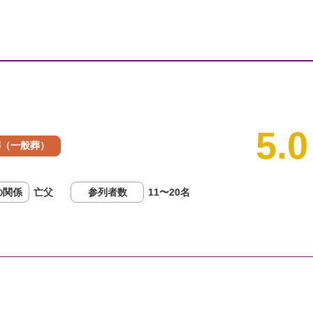
5.0
葬（一般葬）
亡父
11〜20名
の関係
参列者数