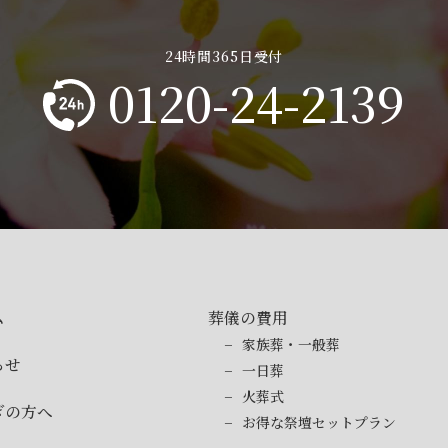
0120-24-2139
ム
葬儀の費用
家族葬・一般葬
らせ
一日葬
火葬式
ぎの方へ
お得な祭壇セットプラン