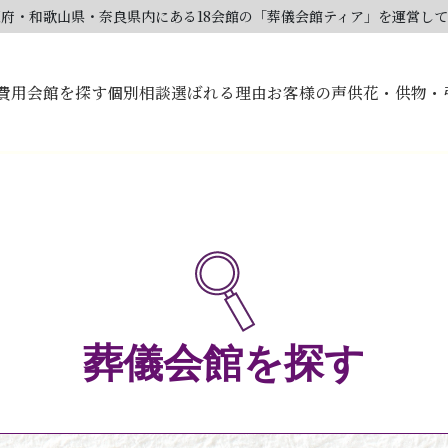
大阪府・和歌山県・奈良県内にある18会館の「葬儀会館ティア」を運営し
費用
会館を探す
個別相談
選ばれる理由
お客様の声
供花・供物・
葬儀会館を探す