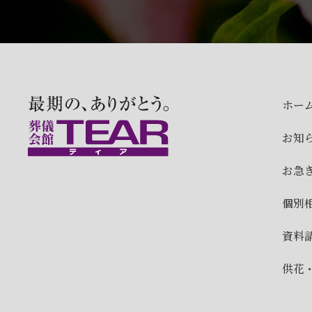
ホー
お知
お急
個別
資料
供花