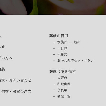
ム
葬儀の費用
家族葬・一般葬
らせ
一日葬
火葬式
ぎの方へ
お得な祭壇セットプラン
相談
葬儀会館を探す
大阪府
請求・お問い合わせ
和歌山県
奈良県
・供物・弔電の注文
会館一覧